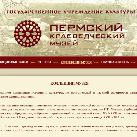
ЗИЦИИ/ВЫСТАВКИ
УСЛУГИ
НАУЧНАЯ ЖИЗНЬ
КОЛЛЕКЦИИ МУЗЕЯ
КОЛЛЕКЦИИ МУЗЕЯ
ранием памятников истории и культуры, по исторической и научной значимости дале
тысяч единиц хранения.
ные научные коллекции памятников культуры и естественной истории известных местных д
ллекция пермского звериного стиля; палеонтологическая коллекция Г.Т. Мауэра; гербар
по старообрядчеству; собрание старопечатной и рукописной книги XVI-XVII вв.; стеклон
X - начала XX вв.; живописных работ крепостных художников конца XVIII- XIX вв.
о областного краеведческого музея, созданные несколькими поколениями ученых, краеве
собенности Прикамья и ценны тем, что являются частью того целого и большого, что соста