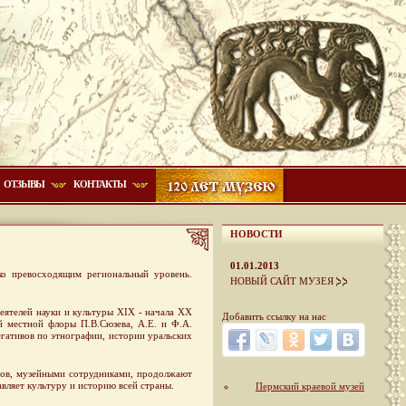
ОТЗЫВЫ
КОНТАКТЫ
НОВОСТИ
01.01.2013
ко превосходящим региональный уровень.
НОВЫЙ САЙТ МУЗЕЯ
еятелей науки и культуры XIX - начала ХХ
Добавить ссылку на нас
ий местной флоры П.В.Сюзева, А.Е. и Ф.А.
егативов по этнографии, истории уральских
дов, музейными сотрудниками, продолжают
вляет культуру и историю всей страны.
Пермский краевой музей