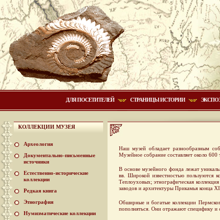
ДЛЯ ПОСЕТИТЕЛЕЙ
СТРАНИЦЫ ИСТОРИИ
ЭКСПО
КОЛЛЕКЦИИ МУЗЕЯ
Археология
Наш музей обладает разнообразным соб
Музейное собрание составляет около 600 
Документально-письменные
источники
В основе музейного фонда лежат уникаль
Естественно-исторические
вв. Широкой известностью пользуются ко
коллекции
Теплоуховых; этнографическая коллекция 
заводов и архитектуры Прикамья конца XI
Редкая книга
Этнография
Обширные и богатые коллекции Пермског
пополняться. Они отражают специфику и о
Нумизматические коллекции