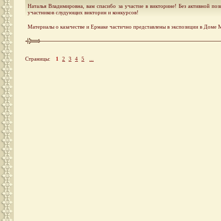
Наталья Владимировна, вам спасибо за участие в викторине! Без активной по
участников слудующих викторин и конкурсов!
Материалы о казачестве и Ермаке частично представлены в экспозиции в Доме 
Страницы:
1
2
3
4
5
...