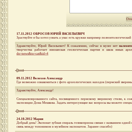
17.11.2012 ОБРОСОВ ЮРИЙ ВАСИЛЬЕВИЧ
Зраствуйте я бы хотел узнать а увас есть кружки например полеонтологический
Здравствуйте, Юрий Васильевич! К сожалению, сейчас в музее нет
палеонт
творчества работает юношеская геологическая партия и шкла юных ар
dn=news&to=cat&id=4
09.11.2012 Волохов Александр
Где возможно ознакомиться с фото археологических находок (пермский зверины
Здравствуйте, Александр!
Специализированного сайта, посвященного пермскому звериному стилю, к сож
экспозиции Дома Мешкова. Задать интересующие вас вопросы вы можете специал
24.10.2012 Мария
Добрый день! Экспонат зубная спираль геликоприона связан с названием одной 
связь между топонимом и музейном экспонатом. Заранее спасибо)