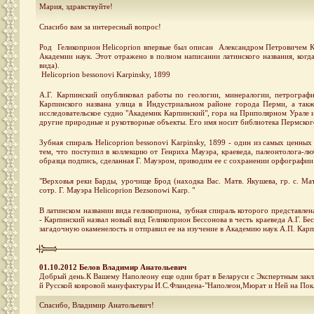
Мария, здравствуйте!
Спасибо вам за интересный вопрос!
Род Геликоприон Helicoprion впервые был описан Александром Петровичем К
Академии наук. Этот отражено в полном написании латинского названия, когд
вида).
Helicoprion bessonovi Karpinsky, 1899
А.Г. Карпинский опубликовал работы по геологии, минералогии, петрограф
Карпинского названа улица в Индустриальном районе города Перми, а такж
исследовательское судно "Академик Карпинский", гора на Приполярном Урале и
другие природные и рукотворные объекты. Его имя носит библиотека Пермского
Зубная спираль Helicoprion bessonovi Karpinsky, 1899 - один из самых ценны
тем, что поступил в коллекцию от Генриха Мауэра, краеведа, палеонтолога-л
образца подпись, сделанная Г. Мауэром, приводим ее с сохранении орфографии 
"Верховья реки Барды, урочище Брод (находка Вас. Матв. Якушева, гр. с. Ма
сотр. Г. Мауэра Helicoprion Bezsonowi Karp. "
В латинском названии вида геликоприона, зубная спираль которого представле
- Карпинский назвал новый вид Геликоприон Бессонова в честь краеведа А.Г. Бе
загадочную окаменелость и отправил ее на изучение в Академию наук А.П. Кар
01.10.2012 Белов Владимир Анатольевич
Добрый день.К Вашему Наполеону еще один брат в Беларуси с Экспертным зак
й Русской ковровой мануфактуры И.С.Фландена-"Наполеон,Мюрат и Ней на Пок
Спасибо, Владимир Анатольевич!