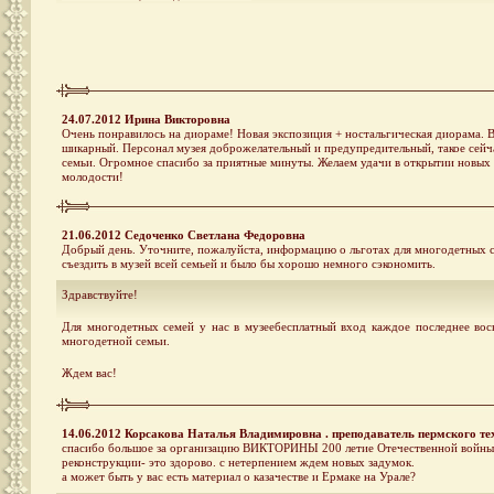
24.07.2012 Ирина Викторовна
Очень понравилось на диораме! Новая экспозиция + ностальгическая диорама. В
шикарный. Персонал музея доброжелательный и предупредительный, такое сейчас
семьи. Огромное спасибо за приятные минуты. Желаем удачи в открытии новых з
молодости!
21.06.2012 Седоченко Cветлана Федоровна
Добрый день. Уточните, пожалуйста, информацию о льготах для многодетных 
съездить в музей всей семьей и было бы хорошо немного сэкономить.
Здравствуйте!
Для многодетных семей у нас в музеебесплатный вход каждое последнее вос
многодетной семьи.
Ждем вас!
14.06.2012 Корсакова Наталья Владимировна . преподаватель пермского т
спасибо большое за организацию ВИКТОРИНЫ 200 летие Отечественной войны 18
реконструкции- это здорово. с нетерпением ждем новых задумок.
а может быть у вас есть материал о казачестве и Ермаке на Урале?