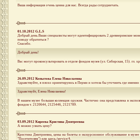
Ваша информация очень ценна для нас. Всегда рады сотрудничать.
01.10.2012 G.L.S
Добрый день.Ваши специалисты могут идентифицировать 2 древнеримские монеты
поводу обратиться ?
Спасибо.
Добрый день!
Вас могут проконсультировать в отделе фондов музея (ул. Сибирская, 15). гл. х
26.09.2012 Копытова Елена Николаевна
Здравствуйте, я плохо ориентируюсь в Перми и хотела бы уточнить где именн
Здравствуйт, Елена Николаевна!
В нашем музее большая коллекция оружия. Частично она представлена в эксп
фондов т. 2120644, 2125446, 2121789.
03.09.2012 Киреева Кристина Дмитреевна
А можно узнать цену?
Кристина Дмитриевна, цены на билеты и экскурсионное обслуживание в музее 
"Посетителям") или здесь:/service/4.