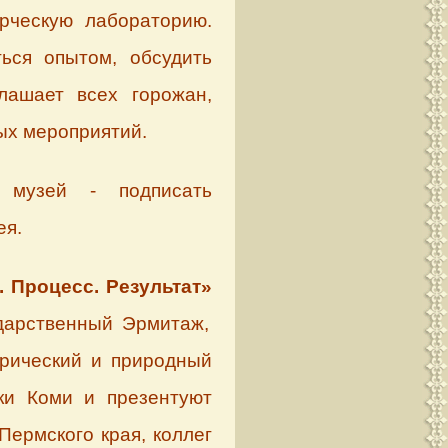
орческую лабораторию.
ься опытом, обсудить
лашает всех горожан,
ых мероприятий.
музей - подписать
ея.
. Процесс. Результат»
ударственный Эрмитаж,
орический и природный
ки Коми и презентуют
Пермского края, коллег