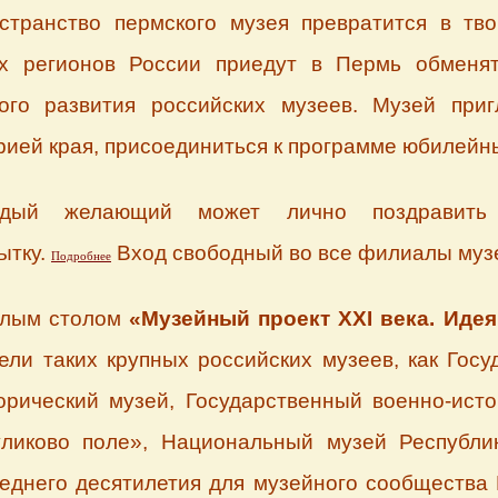
странство пермского музея превратится в тв
х регионов России приедут в Пермь обменят
го развития российских музеев. Музей приг
ией края, присоединиться к программе юбилейн
ый желающий может лично поздравить 
ытку.
Вход свободный во все филиалы муз
Подробнее
глым столом
«Музейный проект
XXI
века. Идея
ели таких крупных российских музеев, как Гос
орический музей, Государственный военно-ист
уликово поле», Национальный музей Республи
еднего десятилетия для музейного сообщества 