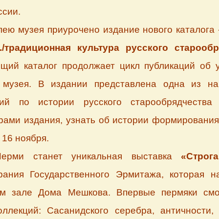
ссии.
лею музея приурочено издание нового каталога -
/традиционная культура русского старообр
щий каталог продолжает цикл публикаций об 
 музея. В издании представлена одна из н
ий по истории русского старообрядчества 
рами издания, узнать об истории формирования
 16 ноября.
ерми станет уникальная выставка
«Строг
рания Государственного Эрмитажа, которая н
ом зале Дома Мешкова. Впервые пермяки смо
оллекций: Сасанидского серебра, античности,