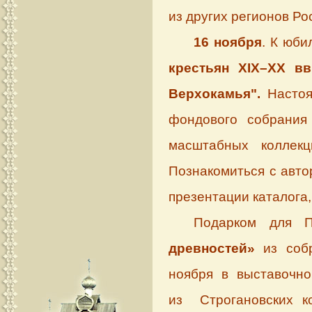
из других регионов Ро
16 ноября
. К юби
крестьян
XIX
–
XX
вв.
Верхокамья".
Настоя
фондового собрания
масштабных коллекц
Познакомиться с авто
презентации каталога,
Подарком для П
древностей»
из соб
ноября в выставочн
из
Строгановских к