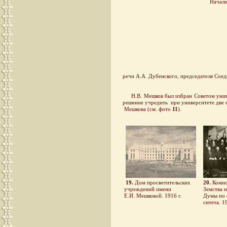
Начало
речи А.А. Дубенского, председателя Сое
Н.В. Мешков был избран Советом универс
решение учредить при университете две 
Мешкова (см. фото
11
).
19.
Дом просветительских
20.
Комис
учреждений имени
Земства и
Е.И. Мешковой. 1916 г.
Думы по о
ситета. 19