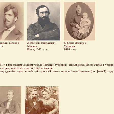
иколай Мешков
2.
Василий Николаевич
3.
Елена Ивановна
6 г.
Мешков.
Мешкова.
Конец 1860-х гг.
1890-е гг.
 г. в небольшом уездном городе Тверской губернии - Весьегонске. После учебы в уездном
вым представителем в экспортной компании.
ужден был взять на себя заботу о всей семье - матери Елене Ивановне (см. фото
3
) и дв