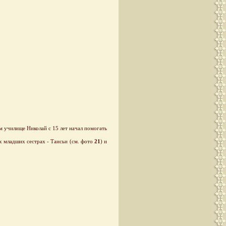
 училище Николай с 15 лет начал помогать
ух младших сестрах - Таисьи (см. фото
21
) и