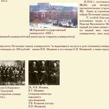
 ХХ в.
В 1916 г. состоялось 
20,21
), для котор
просветительских учре
19
). Ранее за строите
избран Почетным гражда
"С особой благодарн
вспоминать труды и 
Николая Васильевича Ме
первый поставил вопрос
18.
Пермский государственный
он первый внес сво
университет. 2006 г.
университету свои дома
диненной университетской комиссии на открытии университета).
итета Почетным членом университета "за выдающиеся заслуги в деле основания универс
стипендии по 300 рублей: имени Н.В. Мешкова и его матери Е.И. Мешковой, а также пр
21.
Н.В. Мешков,
сия Губернского
В.Т. Шевяков
 Городской
(товарищ министра
ткрытию универ-
народного
16 г.
просвещения),
Т.В. Розанова (сестра
Н.В. Мешкова)