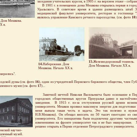
заседания учительских курсов, в 1905 г. на верхнем этаже - собр
В 1901 г. в помещении дома Мешкова открылась первая в город
Уральского. В советское время в здании размещались штаб 
медицинский факультет университета, ресторан и гостиница 
являлось управление Камского речного пароходства. (см. фото
10
)
 Дом Мешкова.
Х в.
15.
Железнодорожный тоннель.
14.
Набережная. Дом
Дом Мешкова. Начало ХХ в.
Мешкова. Начало ХХ в.
верились".
родской думы (см. фото
16
), один из учредителей Пермского биржевого общества, член Гу
ленного музея (см. фото
17
)...
Заветной мечтой Николая Васильевича было основание в Перми
городских общественных кругов Приуралья давно и настойчиво
заведения. В 1915 г. из-за отступления русской армии возни
университета. Мешков проявил максимум энергии для подготовки 
меня выпала такая честь и задача. Это так полезно и нужно
Н.В.Мешкова). Он обещал вносить по 50 тысяч ежегодно из сво
университета. Его инициатива была подхвачена другими частны
изменениями на фронте университет так и не был эвакуирован.
решено открыть в Перми отделение Петроградского университета.
мский научно-
ленный музей.