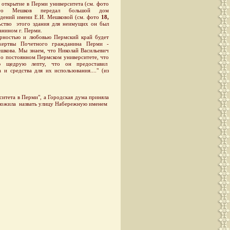
открытие в Перми университета (см. фото
ого Мешков передал большой дом
ждений имени Е.И. Мешковой (см. фото
18,
льство этого здания для неимущих он был
нином г. Перми.
остью и любовью Пермский край будет
жертвы Почетного гражданина Перми -
шкова. Мы знаем, что Николай Васильевич
 о постоянном Пермском университете, что
ю щедрую лепту, что он предоставил
 и средства для их использования...." (из
итета в Перми", а Городская дума приняла
едложила назвать улицу Набережную именем