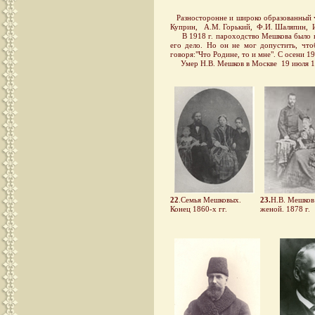
Разносторонне и широко образованный че
Куприн, А.М. Горький, Ф.И. Шаляпин, И
В 1918 г. пароходство Мешкова было на
его дело. Но он не мог допустить, чт
говоря:"Что Родине, то и мне". С осени 1
Умер Н.В. Мешков в Москве 19 июля 193
22
.Семья Мешковых.
23.
Н.В. Мешков
Конец 1860-х гг.
женой. 1878 г.