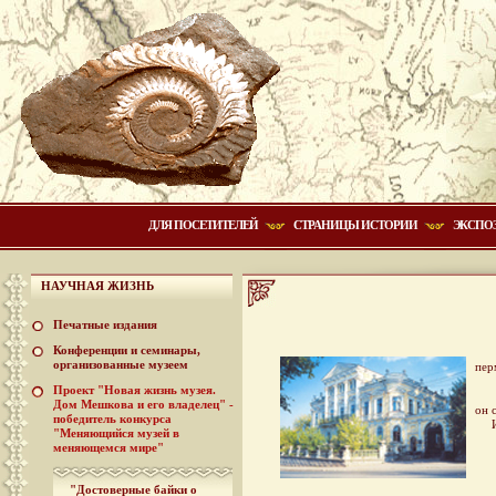
ДЛЯ ПОСЕТИТЕЛЕЙ
СТРАНИЦЫ ИСТОРИИ
ЭКСПО
НАУЧНАЯ ЖИЗНЬ
Печатные издания
Конференции и семинары,
Ува
организованные музеем
пер
Проект "Новая жизнь музея.
На 
Дом Мешкова и его владелец" -
он 
победитель конкурса
Име
"Меняющийся музей в
меняющемся мире"
"Достоверные байки о