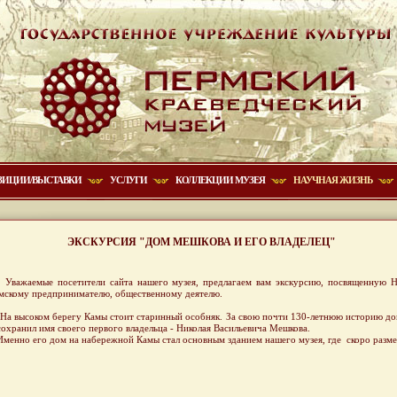
ЗИЦИИ/ВЫСТАВКИ
УСЛУГИ
КОЛЛЕКЦИИ МУЗЕЯ
НАУЧНАЯ ЖИЗНЬ
ЭКСКУРСИЯ "ДОМ МЕШКОВА И ЕГО ВЛАДЕЛЕЦ"
жаемые посетители сайта нашего музея, предлагаем вам экскурсию, посвященную Ни
мскому предпринимателю, общественному деятелю.
высоком берегу Камы стоит старинный особняк. За свою почти 130-летнюю историю дом 
сохранил имя своего первого владельца - Николая Васильевича Мешкова.
нно его дом на набережной Камы стал основным зданием нашего музея, где скоро размес