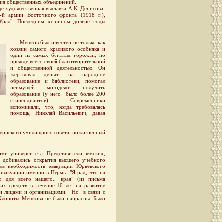
ания общественных объединений.
е художественная выставка А.К. Денисова-
3-й армии Восточного фронта (1918 г.),
"Урал". Последним хозяином долгие годы
.
Мешков был известен не только как
хозяин самого красивого особняка и
один из самых богатых горожан, но
прежде всего своей благотворительной
и общественной деятельностью. Он
жертвовал деньги на народное
образование и библиотеки, помогал
неимущей молодежи получить
образование (у него было более 200
стипендиантов). Современники
вспоминали, что, когда требовалась
помощь, Николай Васильевич, давая
бернского училищного совета, пожизненный
 университета. Представители земских,
 добивались открытия высшего учебного
кла необходимость эвакуации Юрьевского
эвакуации именно в Пермь. "Я рад, что на
 для всего нашего... края" (из письма
их средств в течение 10 лет на развитие
ми лицами и организациями. Но в связи с
 Хлопоты Мешкова не были напрасны. Было