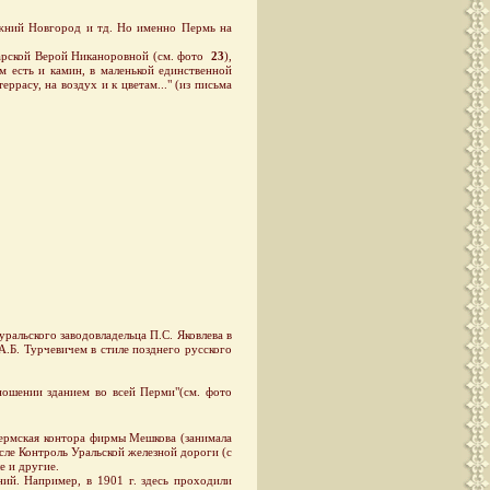
жний Новгород и тд. Но именно Пермь на
лгарской Верой Никаноровной (см. фото
23
),
ам есть и камин, в маленькой единственной
еррасу, на воздух и к цветам..." (из письма
ральского заводовладельца П.С. Яковлева в
.Б. Турчевичем в стиле позднего русского
шении зданием во всей Перми"(см. фото
ермская контора фирмы Мешкова (занимала
сле Контроль Уральской железной дороги (с
е и другие.
й. Например, в 1901 г. здесь проходили