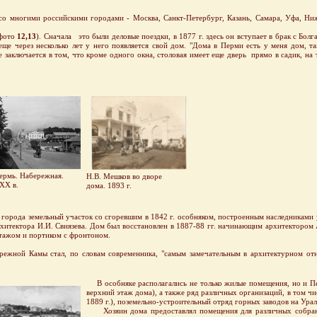
 многими российскими городами - Москва, Санкт-Петербург, Казань, Самара, Уфа, Ни
 фото
12,13
). Сначала это были деловые поездки, в 1877 г. здесь он вступает в брак с Бо
еще через несколько лет у него появляется свой дом. "Дома в Перми есть у меня дом, т
ее заключается в том, что кроме одного окна, столовая имеет еще дверь прямо в садик, на т
рмь. Набережная.
Н.В. Мешков во дворе
ХХ в.
дома. 1893 г.
 города земельный участок со сгоревшим в 1842 г. особняком, построенным наследниками у
хитектора И.И. Свиязева. Дом был восстановлен в 1887-88 гг. начинающим архитектором А
этажом и портиком с фронтоном.
ой Камы стал, по словам современника, "самым замечательным в архитектурном отно
В особняке располагались не только жилые помещения, но и П
верхний этаж дома), а также ряд различных организаций, в том чи
1889 г.), поземельно-устроительный отряд горных заводов на Урал
Хозяин дома предоставлял помещения для различных собрани