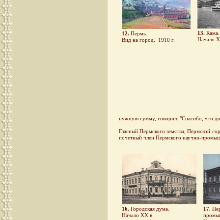
13.
Кама.
12.
Пермь.
Начало Х
Вид на город. 1910 г.
нужную сумму, говорил: "Спасибо, что до
Гласный Пермского земства, Пермской го
почетный член Пермского научно-промыш
16.
Городская дума.
17.
Пер
Начало ХХ в.
промыш