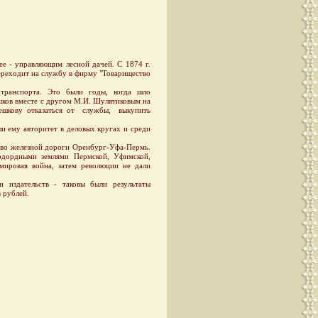
е - управляющим лесной дачей. С 1874 г.
переходит на службу в фирму "Товарищество
ранспорта. Это были годы, когда шло
шков вместе с другом М.И. Шулятиковым на
Мешкову отказаться от службы, выкупить
и ему авторитет в деловых кругах и среди
тво железной дороги Оренбург-Уфа-Пермь.
одордными землями Пермской, Уфимской,
 мировая война, затем революции не дали
издательств - таковы были результаты
 рублей.