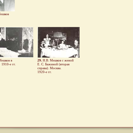
Мешков
Мешков в
29.
Н.В. Мешков с женой
1910-е гг.
Е. С. Бажиной (вторая
справа). Москва.
1920-е гг.