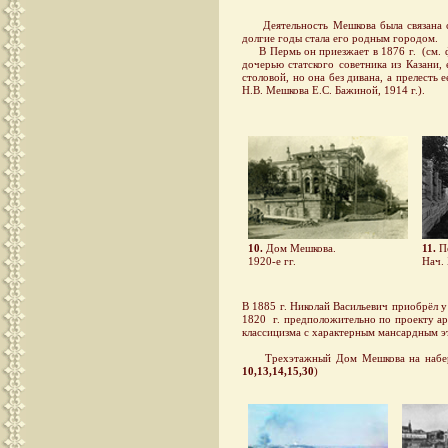
Деятельность Мешкова была связана со
долгие годы стала его родным городом.
В Пермь он приезжает в 1876 г. (см.
дочерью статского советника из Казани, 
столовой, но она без дивана, а прелесть 
Н.В. Мешкова Е.С. Бажиной, 1914 г.).
10.
Дом Мешкова.
11.
Пе
1920-е гг.
Нач. 
В 1885 г. Николай Васильевич приобрёл у
1820 г. предположительно по проекту ар
классицизма с характерным мансардным 
Трехэтажный Дом Мешкова на набережн
10,13,14,15,30
)