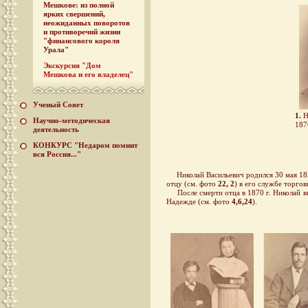
Мешкове: из полной
ярких свершений,
неожиданных поворотов
и противоречий жизни
"финансового короля
Урала"
Экскурсия "Дом
Мешкова и его владелец"
Ученый Совет
1.
Н
Научно-методическая
187
деятельность
КОНКУРС "Недаром помнит
вся Россия..."
Николай Васильевич родился 30 мая 1851
отцу (см. фото
22,
2
) в его службе торго
После смерти отца в 1870 г. Николай вын
Надежде (см. фото
4,6,24
).