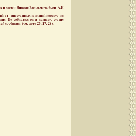
х и гостей Николая Васильевича были А.И.
ений от иностранных компаний продать им
ия. Не собирался он и покидать страну,
утей сообщения (см. фото
26, 27, 29
).