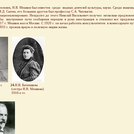
ловек, Н.В. Мешков был известен среди видных деятелей культуры, науки. Среди знакомы
.Д. Сытин, его большим другом был профессор С.А. Чаплыгин.
ционализировано. Незадолго до этого Николай Васильевич получил несколько предлож
обы внутренние пути сообщения перешли в руки иностранцев и отклонил все предложен
917 г. Мешков жил в Москве. С 1920 г. он начал работать консультатнтом в комиссариате п
3 г. прожив яркую и полезную людям жизнь.
 с
24.
Н.В. Батюшкова
(сестра Н.В. Мешкова)
1910-е гг.