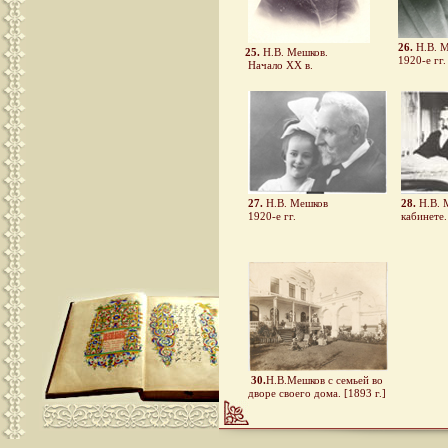
26.
Н.В. 
25.
Н.В. Мешков.
1920-е гг.
Начало ХХ в.
27.
Н.В. Мешков
28.
Н.В. 
1920-е гг.
кабинете. 
30.
Н.В.Мешков с семьей во
дворе своего дома. [1893 г.]