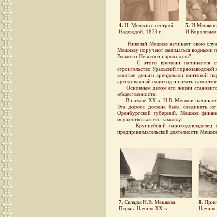
4.
Н. Мешков с сестрой
5.
Н.Мешков 
Надеждой. 1873 г.
И.Королевым.
Николай Мешков начинает свою службу в
Мешкову поручают заниматься водными пер
Волжско-Невского пароходста".
С этого времени начинается станов
строительство Уральской горнозаводской
занятые деньги арендовали винтовой п
арендованный пароход и начать самостоят
Основным делом его жизни становится ра
общественности.
В начале ХХ в. Н.В. Мешков начинает з
Эта дорога должна была соединить юг
Оренбургской губерний. Мешков финанси
осуществиться его замыслу.
Крупнейший пароходовладелец на Вол
предпринимательской деятелности Мешко
7.
Склады Н.В. Мешкова.
8.
Прист
Пермь. Начало ХХ в.
Начало 