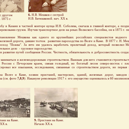
6.
Н.В. Мешков с сестрой
с другом
Н.В. Батюшковой. нач. ХХ в.
 1875 г.
 Казани в частной конторе купца И.Н. Соболева, сначала в главной конторе, а поздне
евозками грузов. Изучив транспортное дело на реках Волжского бассейна, он в 1875 г. 
ление Мешкова как одного из крупнейших российских специалистов водного т
 железной дороги, давшее толчок развитию пароходства по Волге и Каме. В 1877 г. Н. Ме
ароход "Пожва". За лето им удалось заработать приличный доход, который позволил 
ельное дело - грузовое пароходство.
звитие путей сообщения России. Честность, обязательность и добросовестность создал
аниматься и железнодорожным строительством. Важным для него становится строительс
 России с Печорским краем, связав голодный, но богатый лесом северо-восток с пл
ровал все изыскания, исследования, связанные со строительством дороги, но первая
ге и Каме, хозяин пристаней, мастерских, зданий, железных дорог, заводов и 
ва (см. фото
7,8,9
). Накануне революции 1917 г. его имущество оценивалось в 60 миллионов
ани на Каме.
9.
Пристани на Каме.
ХХ в.
Начало ХХ в.